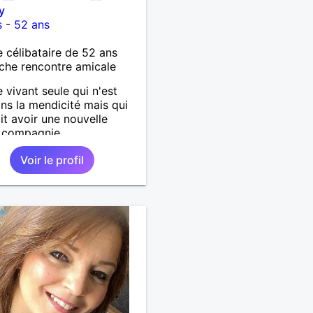
y
s
-
52 ans
célibataire de 52 ans
che rencontre amicale
vivant seule qui n'est
ns la mendicité mais qui
it avoir une nouvelle
 compagnie.
Voir le profil