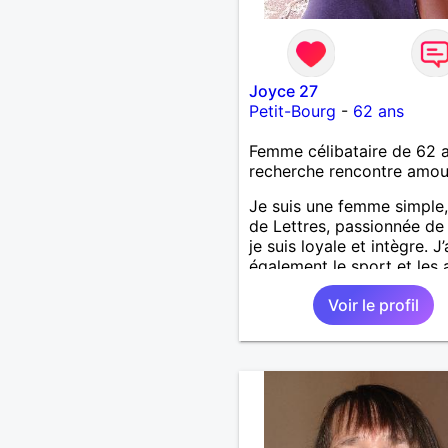
Joyce 27
Petit-Bourg
-
62 ans
Femme célibataire de 62 
recherche rencontre amo
Je suis une femme simple,
de Lettres, passionnée de 
je suis loyale et intègre. J
également le sport et les 
général, je suis maman d’
Voir le profil
jeune fille étudiante en p
chimie.