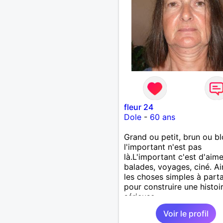
fleur 24
Dole
-
60 ans
Grand ou petit, brun ou b
l'important n'est pas
là.L'important c'est d'aime
balades, voyages, ciné. A
les choses simples à part
pour construire une histoi
sérieuse.
Voir le profil