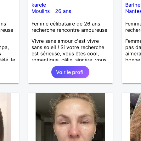
karele
Barlne
Moulins
-
26 ans
Nante
ans
Femme célibataire de 26 ans
Femme 
ureuse
recherche rencontre amoureuse
recher
Vivre sans amour c'est vivre
Femme 
mpa,
sans soleil ! Si votre recherche
pas da
s
est sérieuse, vous êtes cool,
aimera
télé, le
romantique, câlin, sincère, vous
bonne
pouvez me contacter !
Voir le profil
es et