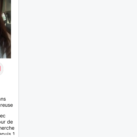
et pro
nous o
retour.
cherch
qui ne
ans
ureuse
vec
our de
herche
epuis 1