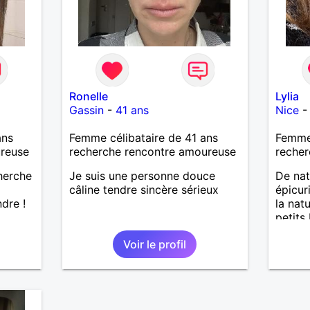
Ronelle
Lylia
Gassin
-
41 ans
Nice
ans
Femme célibataire de 41 ans
Femme
ureuse
recherche rencontre amoureuse
recher
herche
Je suis une personne douce
De nat
câline tendre sincère sérieux
épicur
dre !
la natu
petits
surtou
Voir le profil
reche
belles
bienve
un fee
vivre 