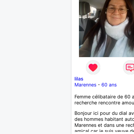
lilas
Marennes
-
60 ans
Femme célibataire de 60 
recherche rencontre amo
Bonjour ici pour du dial a
des hommes habitant aut
Marennes et dans une rec
amical car je suis veuve d