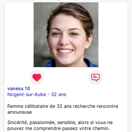
vaness 10
Nogent-sur-Aube
-
32 ans
Femme célibataire de 32 ans recherche rencontre
amoureuse
Sincérité, passionnée, sensible, alors si vous ne
pouvez me comprendre passez votre chemin.