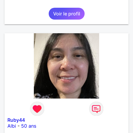
Voir le profil
Ruby44
Albi
-
50 ans