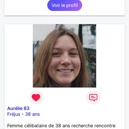
Voir le profil
Aurélie 83
Fréjus
-
38 ans
Femme célibataire de 38 ans recherche rencontre