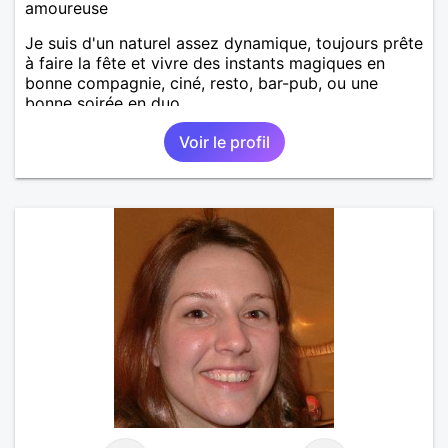
amoureuse
Je suis d'un naturel assez dynamique, toujours prête
à faire la fête et vivre des instants magiques en
bonne compagnie, ciné, resto, bar-pub, ou une
bonne soirée en duo.
Voir le profil