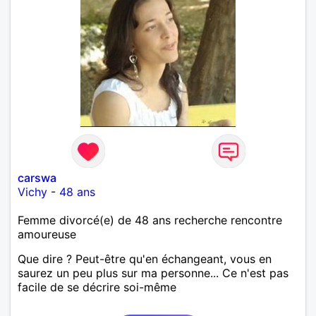
carswa
Vichy
-
48 ans
Femme divorcé(e) de 48 ans recherche rencontre
amoureuse
Que dire ? Peut-être qu'en échangeant, vous en
saurez un peu plus sur ma personne... Ce n'est pas
facile de se décrire soi-même