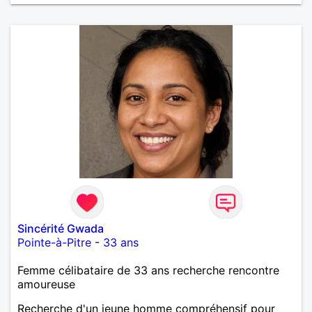
Sincérité Gwada
Pointe-à-Pitre
-
33 ans
Femme célibataire de 33 ans recherche rencontre
amoureuse
Recherche d'un jeune homme compréhensif pour