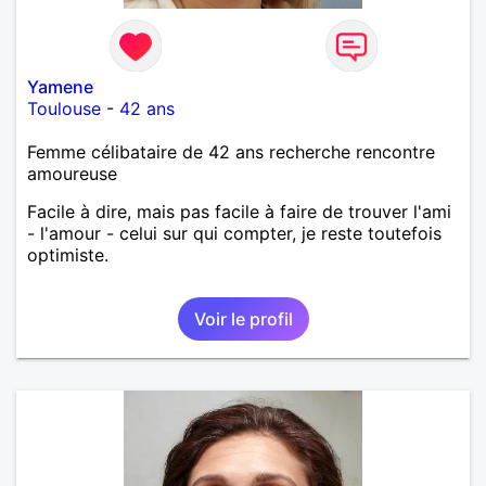
Yamene
Toulouse
-
42 ans
Femme célibataire de 42 ans recherche rencontre
amoureuse
Facile à dire, mais pas facile à faire de trouver l'ami
- l'amour - celui sur qui compter, je reste toutefois
optimiste.
Voir le profil