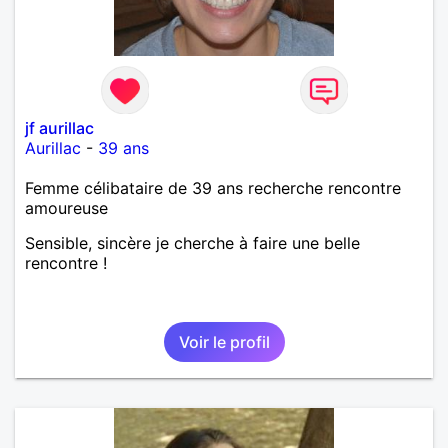
jf aurillac
Aurillac
-
39 ans
Femme célibataire de 39 ans recherche rencontre
amoureuse
Sensible, sincère je cherche à faire une belle
rencontre !
Voir le profil