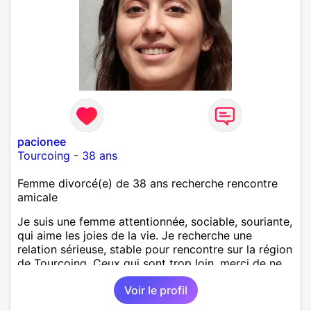
pacionee
Tourcoing
-
38 ans
Femme divorcé(e) de 38 ans recherche rencontre
amicale
Je suis une femme attentionnée, sociable, souriante,
qui aime les joies de la vie. Je recherche une
relation sérieuse, stable pour rencontre sur la région
de Tourcoing. Ceux qui sont trop loin, merci de ne
pas me contacter et pour les autres je ne
Voir le profil
manquerais pas de vous répondre et ce sera avec
plaisir.