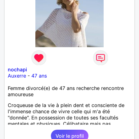
nochapi
Auxerre
-
47 ans
Femme divorcé(e) de 47 ans recherche rencontre
amoureuse
Croqueuse de la vie à plein dent et consciente de
l'immense chance de vivre celle qui m'a été
"donnée". En possession de toutes ses facultés
mentales et physiques. Célibataire mais pas
solitaire, je mène une vie bien remplie. Je ne suis
Voir le profil
pas sur ce site par dépit, ni en tant que