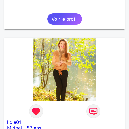
Voir le profil
lidie01
Miribel
-
57 ans