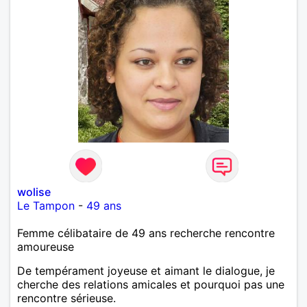
wolise
Le Tampon
-
49 ans
Femme célibataire de 49 ans recherche rencontre
amoureuse
De tempérament joyeuse et aimant le dialogue, je
cherche des relations amicales et pourquoi pas une
rencontre sérieuse.