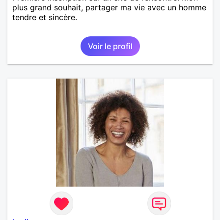
plus grand souhait, partager ma vie avec un homme
tendre et sincère.
Voir le profil