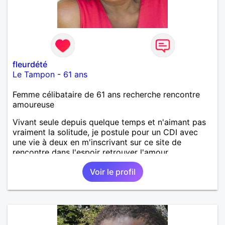
fleurdété
Le Tampon
-
61 ans
Femme célibataire de 61 ans recherche rencontre
amoureuse
Vivant seule depuis quelque temps et n'aimant pas
vraiment la solitude, je postule pour un CDI avec
une vie à deux en m'inscrivant sur ce site de
rencontre dans l'espoir retrouver l'amour.
Voir le profil