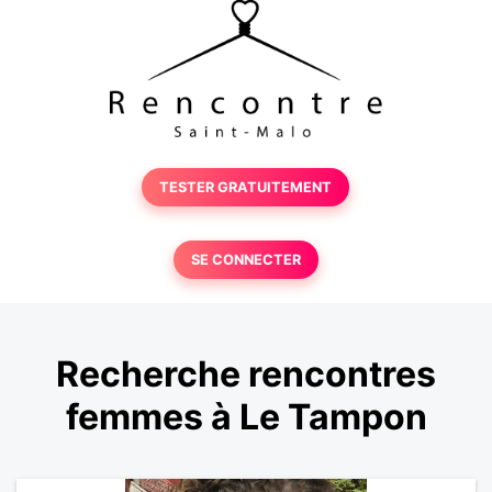
TESTER GRATUITEMENT
SE CONNECTER
Recherche rencontres
femmes à Le Tampon