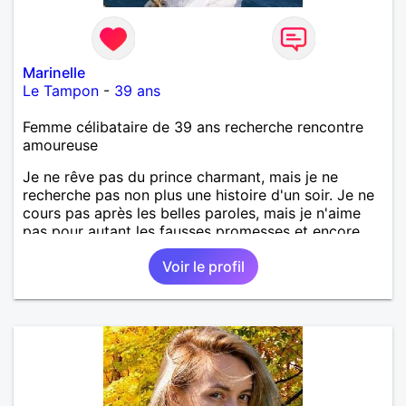
Marinelle
Le Tampon
-
39 ans
Femme célibataire de 39 ans recherche rencontre
amoureuse
Je ne rêve pas du prince charmant, mais je ne
recherche pas non plus une histoire d'un soir. Je ne
cours pas après les belles paroles, mais je n'aime
pas pour autant les fausses promesses et encore
moins les mensonges ! Même si je garde les pieds
Voir le profil
sur terre, je crois quand même aux belles choses et
à la magie des belles rencontres.