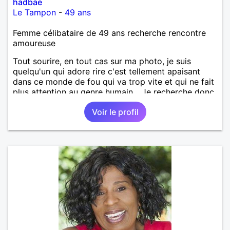
hadbae
Le Tampon
-
49 ans
Femme célibataire de 49 ans recherche rencontre
amoureuse
Tout sourire, en tout cas sur ma photo, je suis
quelqu'un qui adore rire c'est tellement apaisant
dans ce monde de fou qui va trop vite et qui ne fait
plus attention au genre humain... Je recherche donc
un homme qui soit bien dans sa peau et qui saura
Voir le profil
me faire rire mais c'est une relation sérieuse que je
recherche malgré tout.