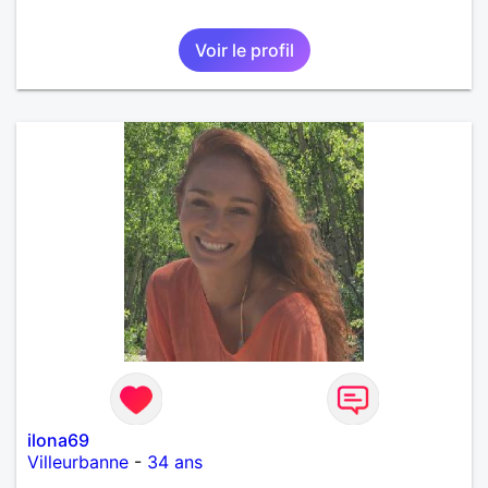
Voir le profil
ilona69
Villeurbanne
-
34 ans