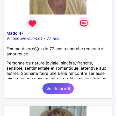
Mado 47
Villeneuve-sur-Lot
-
77 ans
Femme divorcé(e) de 77 ans recherche rencontre
amoureuse
Personne de nature joviale, sincère, franche,
sensible, sentimentale et romantique, attentive aux
autres. Souhaite faire une belle rencontre sérieuse
avec une personne ayant un profil similaire, âge en
rapport et proche si possible Je déteste le
Voir le profil
mensonge et l hypocrisie ainsi que les conflits. J
aime les balades, les villages aux vieilles pierres,
restaurants, musique, mer, montagne, cuisiner et
patisser, cinéma, soirée entre amis. J apprécie l
humour et le dialogue qui est la base d une bonne
relation.