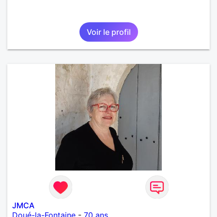
Voir le profil
JMCA
Doué-la-Fontaine
-
70 ans