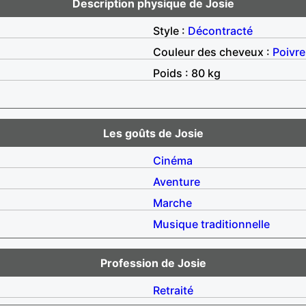
Description physique de Josie
Style :
Décontracté
Couleur des cheveux :
Poivre
Poids : 80 kg
Les goûts de Josie
Cinéma
Aventure
Marche
Musique traditionnelle
Profession de Josie
Retraité