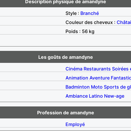
Description physique de amandyne
Style :
Branché
Couleur des cheveux :
Châta
Poids : 56 kg
Les goûts de amandyne
Cinéma
Restaurants
Soirées 
Animation
Aventure
Fantasti
Badminton
Moto
Sports de gl
Ambiance
Latino
New-age
Profession de amandyne
Employé