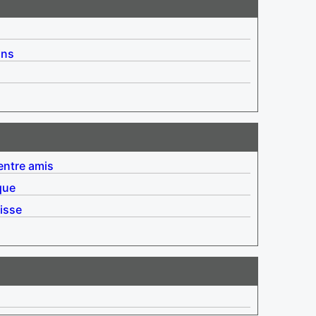
ins
entre amis
que
isse