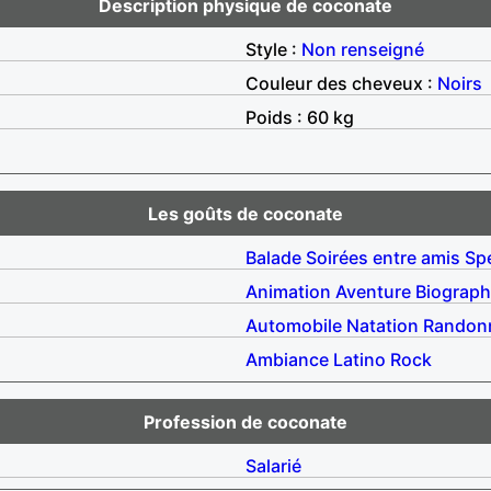
Description physique de coconate
Style :
Non renseigné
Couleur des cheveux :
Noirs
Poids : 60 kg
Les goûts de coconate
Balade
Soirées entre amis
Sp
Animation
Aventure
Biograph
Automobile
Natation
Randon
Ambiance
Latino
Rock
Profession de coconate
Salarié