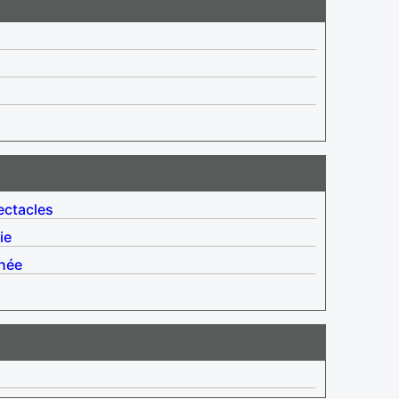
ectacles
ie
née