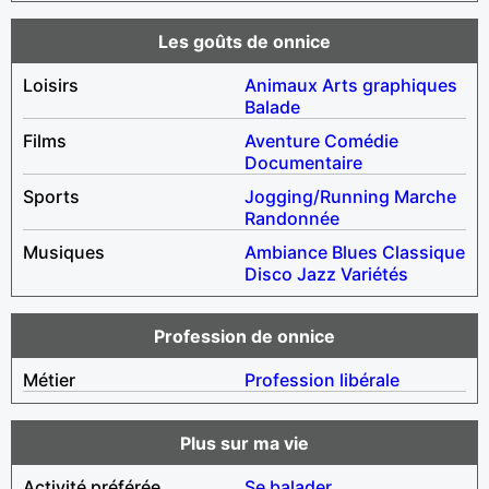
Les goûts de onnice
Loisirs
Animaux
Arts graphiques
Balade
Films
Aventure
Comédie
Documentaire
Sports
Jogging/Running
Marche
Randonnée
Musiques
Ambiance
Blues
Classique
Disco
Jazz
Variétés
Profession de onnice
Métier
Profession libérale
Plus sur ma vie
Activité préférée
Se balader