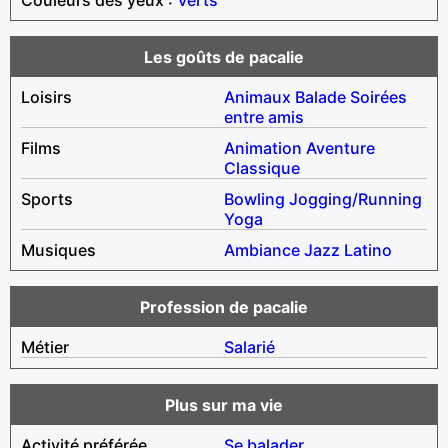
Les goûts de pacalie
Loisirs
Animaux
Balade
Soirées
entre amis
Films
Animation
Aventure
Classique
Sports
Bowling
Jogging/Running
Yoga
Musiques
Ambiance
Jazz
Latino
Profession de pacalie
Métier
Salarié
Plus sur ma vie
Activité préférée
Se balader