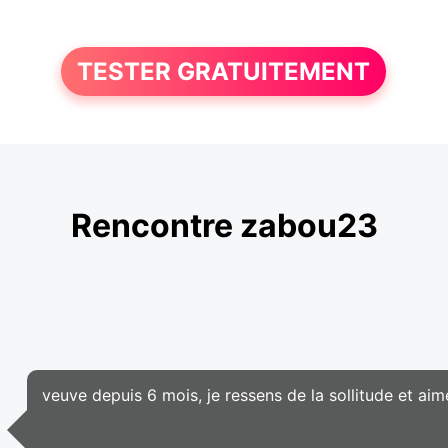
TESTER GRATUITEMENT
Rencontre zabou23
veuve depuis 6 mois, je ressens de la sollitude et aime