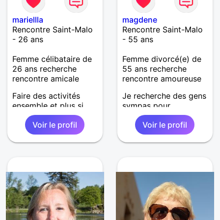
mariellla
magdene
Rencontre Saint-Malo
Rencontre Saint-Malo
- 26 ans
- 55 ans
Femme célibataire de
Femme divorcé(e) de
26 ans recherche
55 ans recherche
rencontre amicale
rencontre amoureuse
Faire des activités
Je recherche des gens
ensemble et plus si
sympas pour
affinités.
dialoguer ou sortir et
Voir le profil
Voir le profil
qui sait !