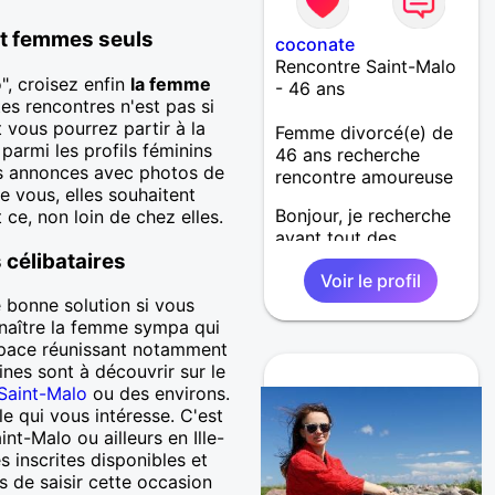
et femmes seuls
coconate
Rencontre Saint-Malo
", croisez enfin
la femme
- 46 ans
tes rencontres n'est pas si
 vous pourrez partir à la
Femme divorcé(e) de
parmi les profils féminins
46 ans recherche
ies annonces avec photos de
rencontre amoureuse
 vous, elles souhaitent
Bonjour, je recherche
 ce, non loin de chez elles.
avant tout des
 célibataires
personnes avec qui
Voir le profil
discuter.
 bonne solution si vous
onnaître la femme sympa qui
space réunissant notamment
nes sont à découvrir sur le
Saint-Malo
ou des environs.
e qui vous intéresse. C'est
t-Malo ou ailleurs en Ille-
s inscrites disponibles et
s de saisir cette occasion