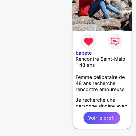
babete
Rencontre Saint-Malo
- 48 ans
Femme célibataire de
48 ans recherche
rencontre amoureuse
Je recherche une
personne sincère avec
de belles valeurs. Je
Voir le profil
suis ici pour discuter,
faire connaissance et
rencontrer la personne