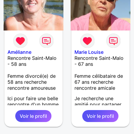
Amélianne
Marie Louise
Rencontre Saint-Malo
Rencontre Saint-Malo
- 58 ans
- 67 ans
Femme divorcé(e) de
Femme célibataire de
58 ans recherche
67 ans recherche
rencontre amoureuse
rencontre amicale
Ici pour faire une belle
Je recherche une
rencontre d'un homme
amitié pour partager
fidèle et sincère
des loisirs en
Voir le profil
Voir le profil
sachant me faire rire
communs
ayant beaucoup de
conversation... pour